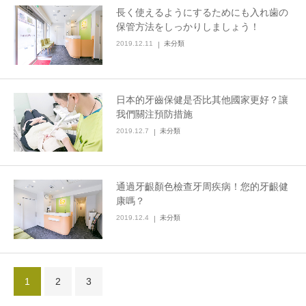
長く使えるようにするためにも入れ歯の
保管方法をしっかりしましょう！
2019.12.11
未分類
日本的牙齒保健是否比其他國家更好？讓
我們關注預防措施
2019.12.7
未分類
通過牙齦顏色檢查牙周疾病！您的牙齦健
康嗎？
2019.12.4
未分類
1
2
3