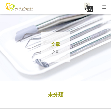
HOME
關於診所
文章
診療内容
文章
清潔（預防）
兒科牙科（氟塗層）
潔白的牙齒填充物/可提供保險
未分類
常見問題