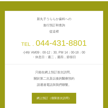
新丸子うららか歯科への
進行預訂和查詢
從這裡
044-431-8801
TEL．
小時/ AM09：00-12：30, PM 14：00-18：00
・休息日：週二，週四，節假日
只能在網上預訂首次訪問。
關於第二次及以後的醫療預約
請通過電話與我們聯繫。
網上預訂（僅限首次訪問）