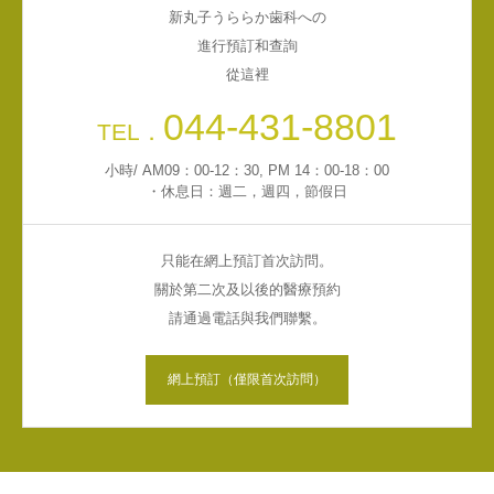
新丸子うららか歯科への
職位信息
進行預訂和查詢
從這裡
文章
044-431-8801
TEL．
小時/ AM09：00-12：30, PM 14：00-18：00
・休息日：週二，週四，節假日
只能在網上預訂首次訪問。
關於第二次及以後的醫療預約
請通過電話與我們聯繫。
網上預訂（僅限首次訪問）