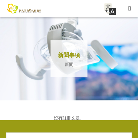
HOME
關於診所
新聞事項
診療内容
新聞
清潔（預防）
兒科牙科（氟塗層）
潔白的牙齒填充物/可提供保險
沒有註冊文章。
常見問題